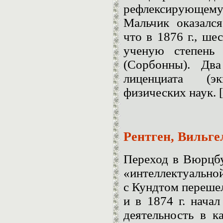
рефлексирующему
Мальчик оказалс
что в 1876 г., ше
ученую степень 
(Сорбонны). Дв
лиценциата (э
физических наук.
Рентген, Вильг
Переход в Вюрцбу
«интеллектуальной
с Кундтом перешел
и в 1874 г. нача
деятельность в к