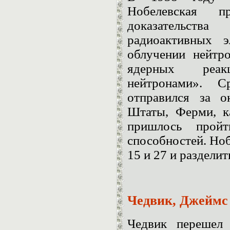
Нобелевская 
доказательств
радиоактивных э
облучении нейтр
ядерных реак
нейтронами». 
отправился за 
Штаты, Ферми, к
пришлось прой
способностей. Ноб
15 и 27 и разделит
Чедвик, Джеймс
Чедвик перешел 