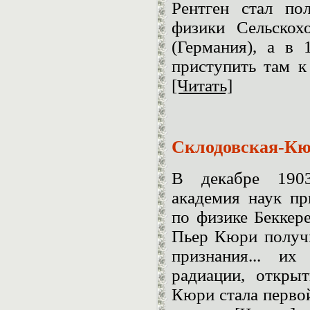
Рентген стал по
физики Сельскох
(Германия), а в 
приступить там к
[Читать]
Склодовская-Кю
В декабре 1903
академия наук п
по физике Беккер
Пьер Кюри получи
признания... их
радиации, откры
Кюри стала перво