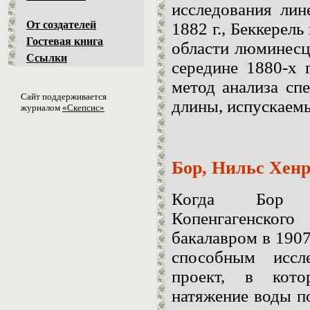
исследования лин
От создателей
1882 г., Беккерел
Гостевая книга
области люминесце
Ссылки
середине 1880-х 
метод анализа сп
Сайт поддерживается
длины, испускаем
журналом
«Скепсис»
Бор, Нильс Хен
Когда Бор б
Копенгагенского
бакалавром в 1907
способным иссл
проект, в кото
натяжение воды п